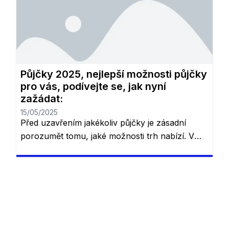
a dalších výhod. V závislosti na vašich
potřebách – ať už potřebujete půjčku na
konsolidaci dluhů, bydlení nebo rychlou
finanční podporu – je důležité pečlivě zvážit
jednotlivé nabídky. Níže […]
Půjčky 2025, nejlepší možnosti půjčky
pro vás, podívejte se, jak nyní
zažádat:
15/05/2025
Před uzavřením jakékoliv půjčky je zásadní
porozumět tomu, jaké možnosti trh nabízí. V
České republice existuje řada různých půjček,
které se liší podle podmínek, úrokových sazeb
a dalších výhod. V závislosti na vašich
potřebách – ať už potřebujete půjčku na
konsolidaci dluhů, bydlení nebo rychlou
finanční podporu – je důležité pečlivě zvážit