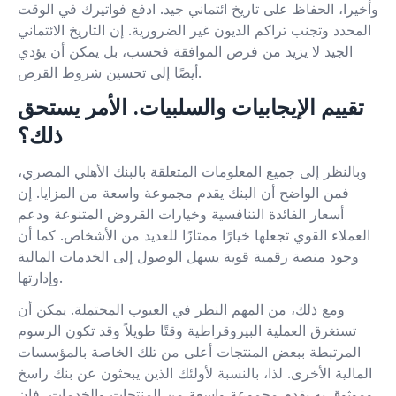
وأخيرا، الحفاظ على تاريخ ائتماني جيد. ادفع فواتيرك في الوقت
المحدد وتجنب تراكم الديون غير الضرورية. إن التاريخ الائتماني
الجيد لا يزيد من فرص الموافقة فحسب، بل يمكن أن يؤدي
أيضًا إلى تحسين شروط القرض.
تقييم الإيجابيات والسلبيات. الأمر يستحق
ذلك؟
وبالنظر إلى جميع المعلومات المتعلقة بالبنك الأهلي المصري،
فمن الواضح أن البنك يقدم مجموعة واسعة من المزايا. إن
أسعار الفائدة التنافسية وخيارات القروض المتنوعة ودعم
العملاء القوي تجعلها خيارًا ممتازًا للعديد من الأشخاص. كما أن
وجود منصة رقمية قوية يسهل الوصول إلى الخدمات المالية
وإدارتها.
ومع ذلك، من المهم النظر في العيوب المحتملة. يمكن أن
تستغرق العملية البيروقراطية وقتًا طويلاً وقد تكون الرسوم
المرتبطة ببعض المنتجات أعلى من تلك الخاصة بالمؤسسات
المالية الأخرى. لذا، بالنسبة لأولئك الذين يبحثون عن بنك راسخ
وموثوق به يقدم مجموعة واسعة من المنتجات والخدمات، فإن