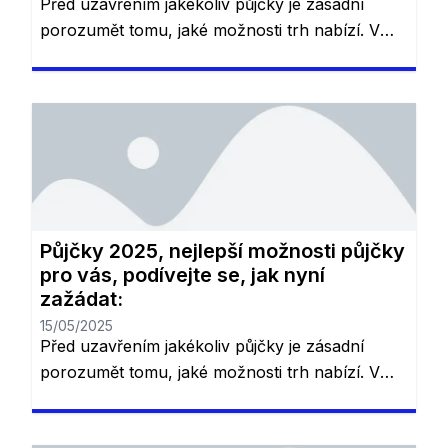
Před uzavřením jakékoliv půjčky je zásadní
porozumět tomu, jaké možnosti trh nabízí. V
České republice existuje řada různých půjček,
které se liší podle podmínek, úrokových sazeb
a dalších výhod. V závislosti na vašich
potřebách – ať už potřebujete půjčku na
konsolidaci dluhů, bydlení nebo rychlou
finanční podporu – je důležité pečlivě zvážit
jednotlivé nabídky. Níže […]
Půjčky 2025, nejlepší možnosti půjčky
pro vás, podívejte se, jak nyní
zažádat:
15/05/2025
Před uzavřením jakékoliv půjčky je zásadní
porozumět tomu, jaké možnosti trh nabízí. V
České republice existuje řada různých půjček,
které se liší podle podmínek, úrokových sazeb