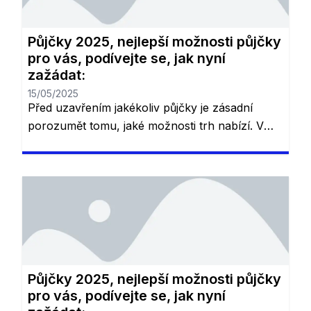
jednotlivé nabídky. Níže […]
Půjčky 2025, nejlepší možnosti půjčky
pro vás, podívejte se, jak nyní
zažádat:
15/05/2025
Před uzavřením jakékoliv půjčky je zásadní
porozumět tomu, jaké možnosti trh nabízí. V
České republice existuje řada různých půjček,
které se liší podle podmínek, úrokových sazeb
a dalších výhod. V závislosti na vašich
potřebách – ať už potřebujete půjčku na
konsolidaci dluhů, bydlení nebo rychlou
finanční podporu – je důležité pečlivě zvážit
jednotlivé nabídky. Níže […]
Půjčky 2025, nejlepší možnosti půjčky
pro vás, podívejte se, jak nyní