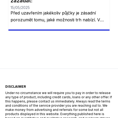
zažádat:
15/05/2025
Před uzavřením jakékoliv půjčky je zásadní
porozumět tomu, jaké možnosti trh nabízí. V
České republice existuje řada různých půjček,
které se liší podle podmínek, úrokových sazeb
a dalších výhod. V závislosti na vašich
potřebách – ať už potřebujete půjčku na
konsolidaci dluhů, bydlení nebo rychlou
finanční podporu – je důležité pečlivě zvážit
jednotlivé nabídky. Níže […]
DISCLAIMER
Under no circumstance we will require you to pay in order to release
any type of product, including credit cards, loans or any other offer. If
this happens, please contact us immediately. Always read the terms
and conditions of the service provider you are reaching out to. We
make money from advertising and referrals for some but not all
products displayed in this website. Everything published here is