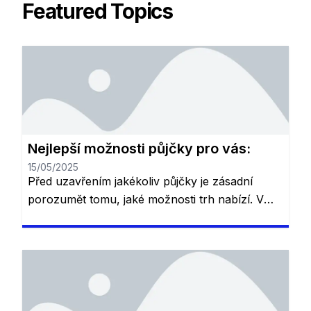
Featured Topics
Nejlepší možnosti půjčky pro vás:
15/05/2025
Před uzavřením jakékoliv půjčky je zásadní
porozumět tomu, jaké možnosti trh nabízí. V
České republice existuje řada různých půjček,
které se liší podle podmínek, úrokových sazeb
a dalších výhod. V závislosti na vašich
potřebách – ať už potřebujete půjčku na
konsolidaci dluhů, bydlení nebo rychlou
finanční podporu – je důležité pečlivě zvážit